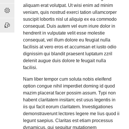
aliquam erat volutpat. Ut wisi enim ad minim
veniam, quis nostrud exerci tation ullamcorper
suscipit lobortis nisl ut aliquip ex ea commodo
consequat. Duis autem vel eum iriure dolor in
hendrerit in vulputate velit esse molestie
consequat, vel illum dolore eu feugiat nulla
facilisis at vero eros et accumsan et iusto odio
dignissim qui blandit praesent luptatum zzril
delenit augue duis dolore te feugait nulla
facilisi.
Nam liber tempor cum soluta nobis eleifend
option congue nihil imperdiet doming id quod
mazim placerat facer possim assum. Typi non
habent claritatem insitam; est usus legentis in
iis qui facit eorum claritatem. Investigationes
demonstraverunt lectores legere me lius quod ii
legunt saepius. Claritas est etiam processus
dynamicus, qui sequitur mutationem