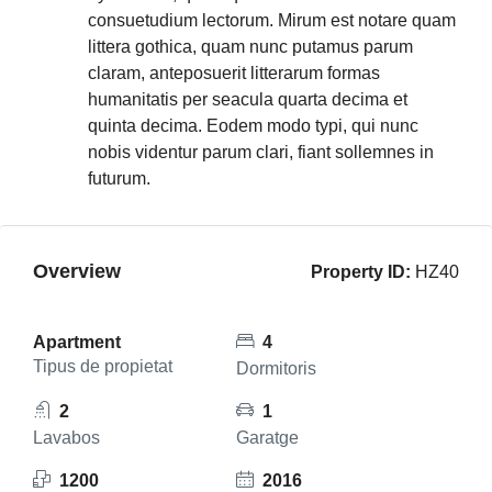
consuetudium lectorum. Mirum est notare quam
littera gothica, quam nunc putamus parum
claram, anteposuerit litterarum formas
humanitatis per seacula quarta decima et
quinta decima. Eodem modo typi, qui nunc
nobis videntur parum clari, fiant sollemnes in
futurum.
Overview
Property ID:
HZ40
Apartment
4
Tipus de propietat
Dormitoris
2
1
Lavabos
Garatge
1200
2016