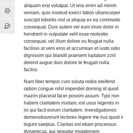
aliquam erat volutpat. Ut wisi enim ad minim
veniam, quis nostrud exerci tation ullamcorper
suscipit lobortis nisl ut aliquip ex ea commodo
consequat. Duis autem vel eum iriure dolor in
hendrerit in vulputate velit esse molestie
consequat, vel illum dolore eu feugiat nulla
facilisis at vero eros et accumsan et iusto odio
dignissim qui blandit praesent luptatum zzril
delenit augue duis dolore te feugait nulla
facilisi.
Nam liber tempor cum soluta nobis eleifend
option congue nihil imperdiet doming id quod
mazim placerat facer possim assum. Typi non
habent claritatem insitam; est usus legentis in
iis qui facit eorum claritatem. Investigationes
demonstraverunt lectores legere me lius quod ii
legunt saepius. Claritas est etiam processus
dynamicus, qui sequitur mutationem